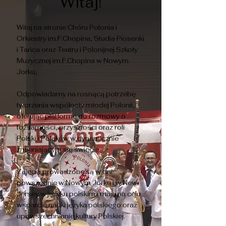
Witaj!
Witaj na stronie Chóru Polonia i
Orkiestry im.F.Chopina, Studia Piosenki
i Tańca oraz Teatru i Polonijnej Szkoły
Muzycznej im.F.Chopina w Nowym
Jorku,
Odpowiadamy na rosnącą potrzebę
tworzenia wspólnoty młodej Polonii,
oferując platformę do rozmowy o
tożsamości, przyszłości oraz roli
Polski i Polaków w dynamicznie
zmieniającym się świecie.
Zajęcia prowadzone są w dni
powszednie w Nowym Jorku i
w New
Jersey w języku polskim i mają na celu
wsparcie nauki języka polskiego oraz
upowszechnianie kultury Polskiej.