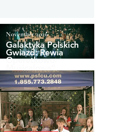
November 2026
Galaktyka Polskich
Gwiazd: Rewia
Operetkowo-
Musicalowa”.
Zabrzmią największe przeboje
operetkowe w rytmie walca i
czardasza z operetek:
*Księżniczka Czardasza*,
*Hrabina Marica*, *Kraina
Uśmiechu*, *Giuditta* i *Wesoła
Wdówka* – a także utwory z
musicali: *West Side Story*,
*Upiór w Operze*, *Skrzypek na
Dachu* oraz *My Fair Lady*.