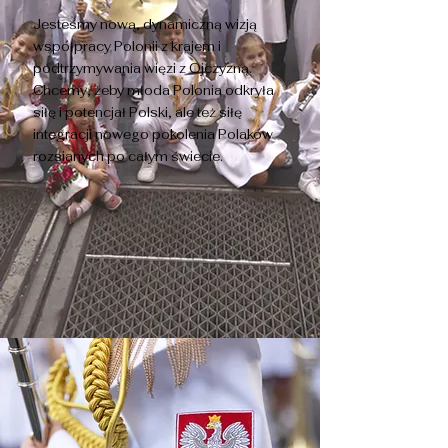
Jesteśmy nową, dynamiczną wizją
współpracy Polonii z krajem i
podtrzymywania więzi z Ojczyzną.
Chcemy, żeby młoda Polonia odkryła
siłę i potencjał Polski, ale też siłę
integracji nowego pokolenia Polaków
rozsianych po całym świecie.