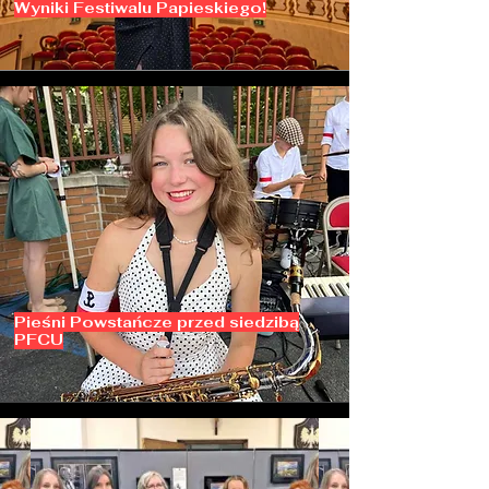
Wyniki Festiwalu Papieskiego!
Pieśni Powstańcze przed siedzibą
PFCU