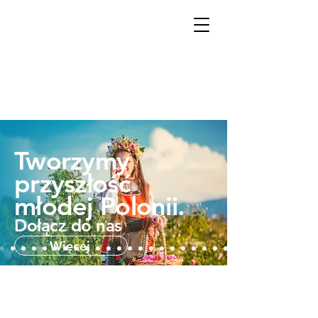
Tworzymy
przyszłość
młodej
Polonii.
Dołącz do nas
Więcej