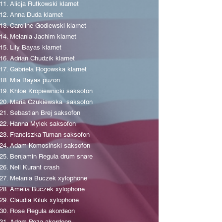
Alicja Rutkowski klarnet
Anna Duda klarnet
Caroline Godlewski klarnet
Melania Jachim klarnet
Lily Bayas klarnet
Adrian Chudzik klarnet
Gabriela Rogowska klarnet
Mia Bayas puzon
Khloe Kropiewnicki saksofon
Maria Czukiewska saksofon
Sebastian Brej saksofon
Hanna Mylek saksofon
Franciszka Tuman saksofon
Adam Komosiński saksofon
Benjamin Reguła drum snare
Nell Kurant crash
Melania Buczek xylophone
Amelia Buczek xylophone
Claudia Kiluk xylophone
Rose Regula akordeon
Adam Peza akordeon