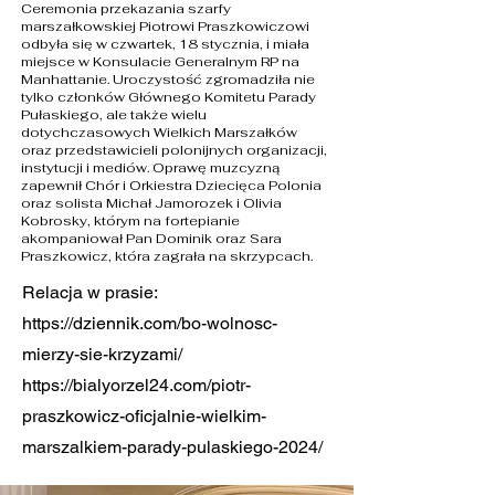
Ceremonia przekazania szarfy
marszałkowskiej Piotrowi Praszkowiczowi
odbyła się w czwartek, 18 stycznia, i miała
miejsce w Konsulacie Generalnym RP na
Manhattanie. Uroczystość zgromadziła nie
tylko członków Głównego Komitetu Parady
Pułaskiego, ale także wielu
dotychczasowych Wielkich Marszałków
oraz przedstawicieli polonijnych organizacji,
instytucji i mediów. Oprawę muzcyzną
zapewnił Chór i Orkiestra Dziecięca Polonia
oraz solista Michał Jamorozek i Olivia
Kobrosky, którym na fortepianie
akompaniował Pan Dominik oraz Sara
Praszkowicz, która zagrała na skrzypcach.
Relacja w prasie:
https://dziennik.com/bo-wolnosc-
mierzy-sie-krzyzami/
https://bialyorzel24.com/piotr-
praszkowicz-oficjalnie-wielkim-
marszalkiem-parady-pulaskiego-2024/