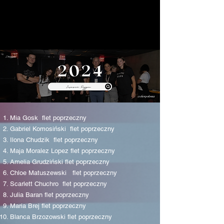
Mia Gosk flet poprzeczny
Gabriel Komosiński flet poprzeczny
Ilona Chudzik flet poprzeczny
Maja Moralez Lopez flet poprzeczny
Amelia Grudziński flet poprzeczny
Chloe Matuszewski flet poprzeczny
Scarlett Chuchro flet poprzeczny
Julia Baran flet poprzeczny
Maria Brej flet poprzeczny
Blanca Brzozowski flet poprzeczny