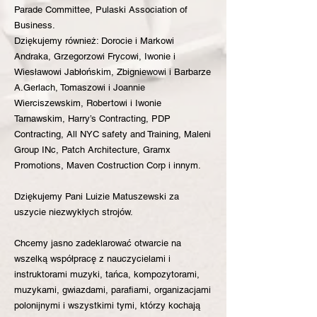
Parade Committee, Pulaski Association of
Business.
Dziękujemy również: Dorocie i Markowi
Andraka, Grzegorzowi Frycowi, Iwonie i
Wiesławowi Jabłońskim, Zbigniewowi i Barbarze
A.Gerlach, Tomaszowi i Joannie
Wierciszewskim, Robertowi i Iwonie
Tarnawskim, Harry’s Contracting, PDP
Contracting, All NYC safety and Training, Maleni
Group INc, Patch Architecture, Gramx
Promotions, Maven Costruction Corp i innym.
Dziękujemy Pani Luizie Matuszewski za
uszycie niezwykłych strojów.
Chcemy jasno zadeklarować otwarcie na
wszelką współpracę z nauczycielami i
instruktorami muzyki, tańca, kompozytorami,
muzykami, gwiazdami, parafiami, organizacjami
polonijnymi i wszystkimi tymi, którzy kochają