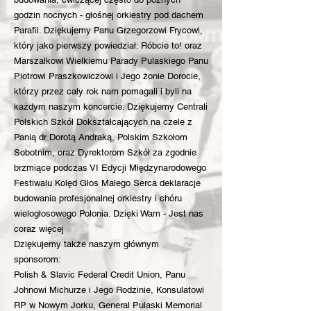
godzin nocnych - głośnej orkiestry pod dachem
Parafii. Dziękujemy Panu Grzegorzowi Frycowi,
który jako pierwszy powiedział: Róbcie to! oraz
Marszałkowi Wielkiemu Parady Pulaskiego Panu
Piotrowi Praszkowiczowi i Jego żonie Dorocie,
którzy przez cały rok nam pomagali i byli na
każdym naszym koncercie. Dziękujemy Centrali
Polskich Szkół Dokształcających na czele z
Panią dr Dorotą Andraką, Polskim Szkołom
Sobotnim, oraz Dyrektorom Szkół za zgodnie
brzmiące podczas VI Edycji Międzynarodowego
Festiwalu Kolęd Głos Małego Serca deklaracje
budowania profesjonalnej orkiestry i chóru
wielogłosowego Polonia. Dzięki Wam - Jest nas
coraz więcej
Dziękujemy także naszym głównym
sponsorom:
Polish & Slavic Federal Credit Union, Panu
Johnowi Michurze i Jego Rodzinie, Konsulatowi
RP w Nowym Jorku, General Pulaski Memorial