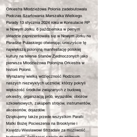
Orkiestra Młodzieżowa Polonia zadebiutowała
Podczas Szarfowania Marszałka Wielkiego
Parady 13 stycznia 2024 roku w Konsulacie RP
w Nowym Jorku. 6 października w pełnym
składzie zaprezentowała się w Nowym Jorku na
Paradzie Pulaskiego otwierając uroczyście tę
największą polonijną manifestację polskiej
kultury na terenie Stanów Zjednoczonych jako
pierwsza Młodzieżowa Polonijna Orkiestra w
historii Polonii.
Wyrażamy wielką wdzięczność Rodzicom
naszych niezwykłych uczniów, którzy pokryli
większość środków związanych z budową
orkiestry, organizacją prób, wyjazdów, obozów
szkoleniowych, zakupem strojów, instrumentów,
akcesoriów, dojazdów.
Dziękujemy także przede wszystkim Parafii
Matki Bożej Pocieszenia na Brooklynie i
Księdzu Wiesławowi Strzadale za możliwość
budowania, ćwiczącej często do późnych