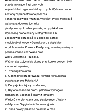
przedstawiającej flagi dawnych
województw i regionów historycznych. Wybrane prace
zostaną zaprezentowane podczas
koncertu galowego “Muzyka Wieków”. Praca może być
wykonana dowolną techniką
plastyczną np. kredka, pastele, farby plakatowe.
Wykonaną pracę należy sfotografować lub
zeskanować i przesłać jej zdjęcie na adres:
musicfestivalnewyork@gmail.com, z dopiskiem
w tytule e-maila: Konkurs Plastyczny, w mailu prosimy o
podanie imienia i nazwiska oraz
wieku uczestnika - dziecka.
Ważne, aby zdjęcia lub skany prac konkursowych były
staranne i wyraźne;
1. Przebieg konkursu:
a) Ocenę prac przeprowadzi komisja konkursowa
powołana przez Polonia 4U
b) Decyzje komisji są ostateczne;
c) Kryteria oceniania prac: Spełnienie wymogów
formalnych; Zgodność pracy z tematem;
Wartość merytoryczna prac plastycznych; Walory
estetyczne; Oryginalność/innowacyjność.
2. Prace należy przesłać na adres e-mail: