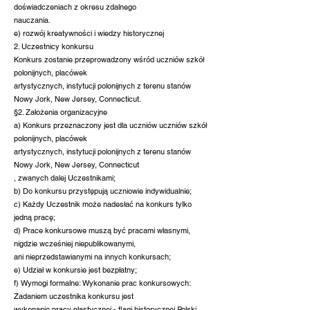
doświadczeniach z okresu zdalnego
nauczania.
e) rozwój kreatywności i wiedzy historycznej
2. Uczestnicy konkursu
Konkurs zostanie przeprowadzony wśród uczniów szkół
polonijnych, placówek
artystycznych, instytucji polonijnych z terenu stanów
Nowy Jork, New Jersey, Connecticut.
§2. Założenia organizacyjne
a) Konkurs przeznaczony jest dla uczniów uczniów szkół
polonijnych, placówek
artystycznych, instytucji polonijnych z terenu stanów
Nowy Jork, New Jersey, Connecticut
, zwanych dalej Uczestnikami;
b) Do konkursu przystępują uczniowie indywidualnie;
c) Każdy Uczestnik może nadesłać na konkurs tylko
jedną pracę;
d) Prace konkursowe muszą być pracami własnymi,
nigdzie wcześniej niepublikowanymi,
ani nieprzedstawianymi na innych konkursach;
e) Udział w konkursie jest bezpłatny;
f) Wymogi formalne: Wykonanie prac konkursowych:
Zadaniem uczestnika konkursu jest
wykonanie pracy plastycznej - flagi historycznej Polski,