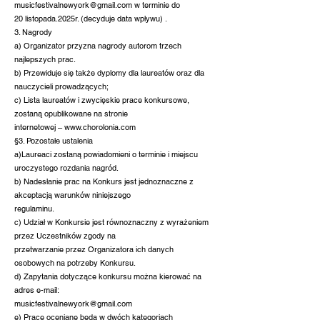
musicfestivalnewyork@gmail.com w terminie do
20 listopada.2025r. (decyduje data wpływu) .
3. Nagrody
a) Organizator przyzna nagrody autorom trzech
najlepszych prac.
b) Przewiduje się także dyplomy dla laureatów oraz dla
nauczycieli prowadzących;
c) Lista laureatów i zwycięskie prace konkursowe,
zostaną opublikowane na stronie
internetowej – www.chorolonia.com
§3. Pozostałe ustalenia
a)Laureaci zostaną powiadomieni o terminie i miejscu
uroczystego rozdania nagród.
b) Nadesłanie prac na Konkurs jest jednoznaczne z
akceptacją warunków niniejszego
regulaminu.
c) Udział w Konkursie jest równoznaczny z wyrażeniem
przez Uczestników zgody na
przetwarzanie przez Organizatora ich danych
osobowych na potrzeby Konkursu.
d) Zapytania dotyczące konkursu można kierować na
adres e-mail:
musicfestivalnewyork@gmail.com
e) Prace oceniane będą w dwóch kategoriach