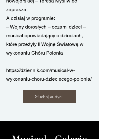
nowojorskiej – Teresa Myśliwiec
zaprasza.
A dzisiaj w programie:
– Wojny dorosłych – oczami dzieci –
musical opowiadający o dzieciach,
które przeżyły II Wojnę Światową w
wykonaniu Chóru Polonia
https://dziennik.com/musical-w-
wykonaniu-choru-dzieciecego-polonia/
Słuchaj audycji