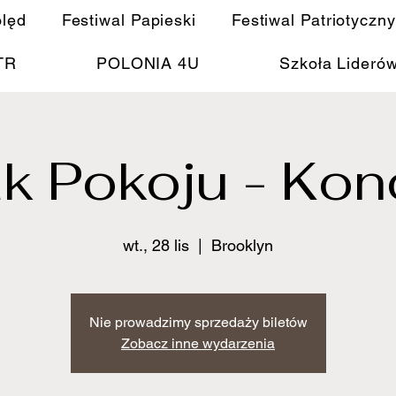
olęd
Festiwal Papieski
Festiwal Patriotyczny
TR
POLONIA 4U
Szkoła Lideró
k Pokoju - Kon
wt., 28 lis
  |  
Brooklyn
Nie prowadzimy sprzedaży biletów
Zobacz inne wydarzenia