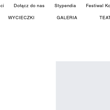
ci
Dołącz do nas
Stypendia
Festiwal K
WYCIECZKI
GALERIA
TEA