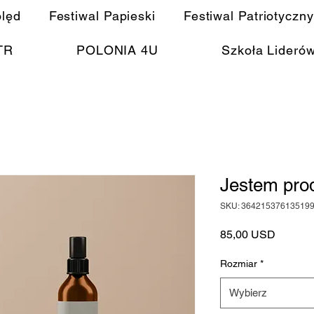
olęd
Festiwal Papieski
Festiwal Patriotyczny
TR
POLONIA 4U
Szkoła Lideró
Jestem pro
SKU: 36421537613519
Cena
85,00 USD
Rozmiar
*
Wybierz